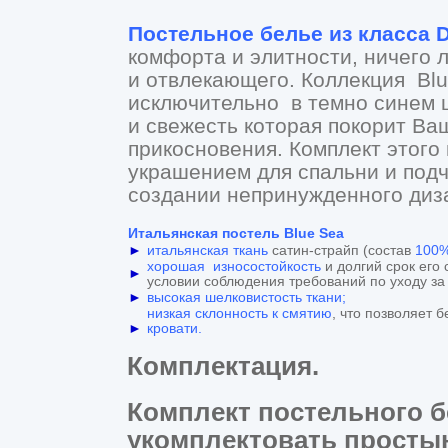
Постельное белье из класса 
комфорта и элитности, ничего 
и отвлекающего. Коллекция Bl
исключительно в темно синем ц
и свежесть которая покорит Ваш
прикосновения. Комплект этого
украшением для спальни и подч
создании непринужденного диз
Итальянская постель Blue Sea
►
итальянская ткань
сатин-страйп (состав
100
хорошая износостойкость
и долгий срок его
►
условии соблюдения требований по уходу за
►
высокая шелковистость ткани;
низкая склонность к смятию
, что позволяет б
►
кровати.
Комплектация.
Комплект постельного б
укомплектовать простын