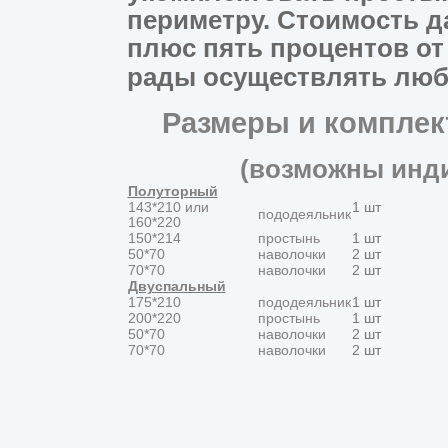
периметру.
Стоимость д
плюс пять процентов от
рады осуществлять люб
Размеры и комплек
(возможны инд
Полуторный
143*210
или
1 
пододеяльник
160*220
150*214
простынь
1 шт
50*70
наволочки
2 шт
70*70
наволочки
2 шт
Двуспальный
175*210
пододеяльник
1 шт
200*220
простынь
1 шт
50*70
наволочки
2 шт
70*70
наволочки
2 шт