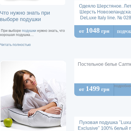
Одеяло Шерстяное. Лет
Шерсть Новозеландска
Что нужно знать при
DeLuxe Italy line. № 02
выборе подушки
1048
от
грн
При выборе
подушки
нужно знать, что
ПОДРО
хорошая подушка....
Читать полностью
Постельное белье Carm
подробне
1499
от
грн
Пуховая подушка "Luxu
Exclusive" 100% белый 