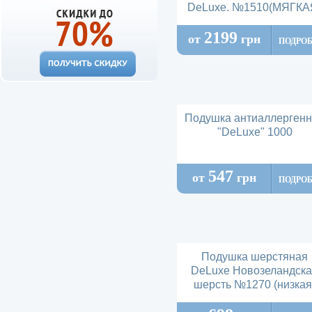
DeLuxe. №1510(МЯГКА
2199
от
грн
ПОДРО
Подушка антиаллерген
"DeLuxe" 1000
547
от
грн
ПОДРО
Подушка шерстяная
DeLuxe Новозеландск
шерсть №1270 (низкая