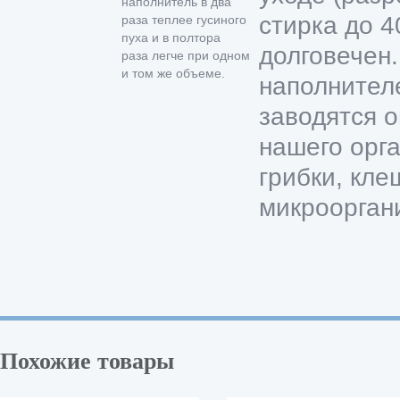
наполнитель в два
стирка до 4
раза теплее гусиного
пуха и в полтора
долговечен
раза легче при одном
и том же объеме.
наполнител
заводятся 
нашего орг
грибки, кле
микроорган
Похожие товары