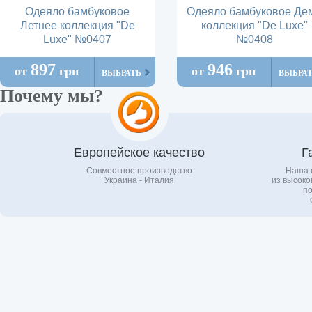
Одеяло бамбуковое
Одеяло бамбуковое Де
Летнее коллекция "De
коллекция "De Luxe"
Luxe" №0407
№0408
897
946
от
грн
от
грн
ВЫБРАТЬ
ВЫБРА
Почему мы?
Европейское качество
Г
Совместное производство
Наша 
Украина - Италия
из высоко
по