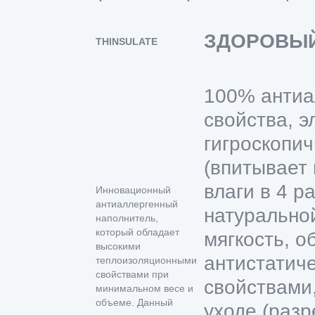
ЗДОРОВЫ
THINSULATE
100% антиа
свойства, э
гигроскопич
(впитывает
влаги в 4 р
Инновационный
антиаллергенный
натурально
наполнитель,
который обладает
мягкость, о
высокими
антистатич
теплоизоляционными
свойствами при
свойствами,
минимальном весе и
объеме. Данный
уходе (раз