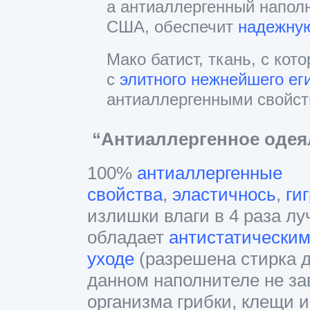
а антиаллергенный наполн
США, обеспечит
надежную
Мако батист, ткань, с кот
с
элитного нежнейшего ег
антиаллергенными свойст
“Антиаллергенное оде
100%
антиаллергенные
свойства
,
эластичнось
,
ги
излишки влаги в 4 раза л
обладает
антистатически
уходе
(разрешена стирка д
данном наполнителе не за
организма грибки, клещи 