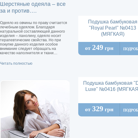
Шерстяные одеяла – все
за и против….
Подушка бамбуковая
Одеяло из овчины по праву считается
лечебным одеялом. Благодаря
"Royal Pearl" №0413
натуральной составляющей данного
(МЯГКАЯ)
изделия – ланолину, одеяло носит
терапевтические свойства. Но при
покупке данного изделия особое
249
от
грн
внимание следует обращать на
ПОДРО
качество наполнителя и ткани....
Читать полностью
Подушка бамбуковая "
Luxe" №0416 (МЯГКАЯ
329
от
грн
ПОДРО