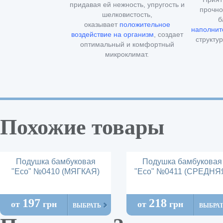
придавая ей нежность, упругость и
прочно
шелковистость,
б
оказывает
положительное
наполнит
воздействие на организм
, создает
структу
оптимальный и комфортный
микроклимат.
Похожие товары
Подушка бамбуковая
Подушка бамбуковая
"Есо" №0410 (МЯГКАЯ)
"Есо" №0411 (СРЕДНЯ
197
218
от
грн
от
грн
ВЫБРАТЬ
ВЫБРА