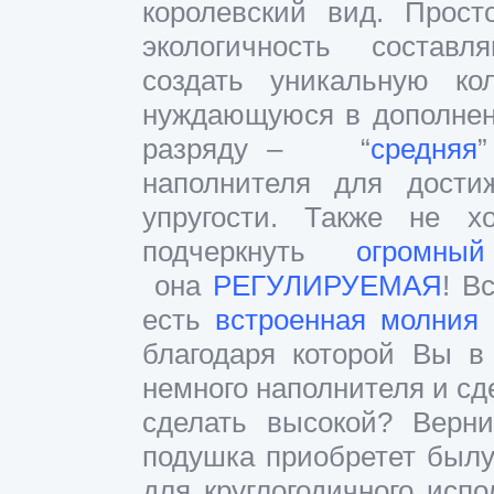
королевский вид. Прост
экологичность состав
создать уникальную ко
нуждающуюся в дополнен
разряду –
“
средняя
”
наполнителя для дости
упругости.
Также не хо
подчеркнуть
огромны
она
РЕГУЛИРУЕМАЯ
!
Вс
есть
встроенная молния
(
благодаря которой Вы 
немного наполнителя и сд
сделать высокой? Верн
подушка приобретет былу
для
круглогодичного исп