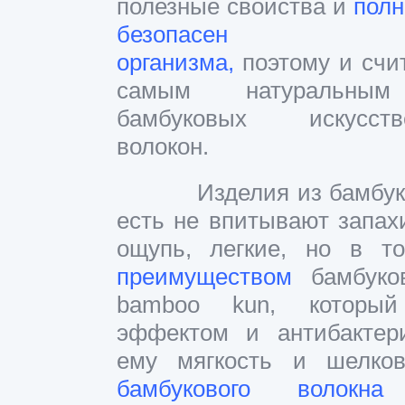
полезные свойства и
полн
безопасен 
организма,
поэтому и счи
самым натуральны
бамбуковых искусств
волокон.
Изделия из бамбука сп
есть не впитывают запах
ощупь, легкие, но в 
преимущест
вом
бамбуков
bamboo kun, который
эффектом и антибактер
ему мягкость и шелко
бамбукового волокна
у