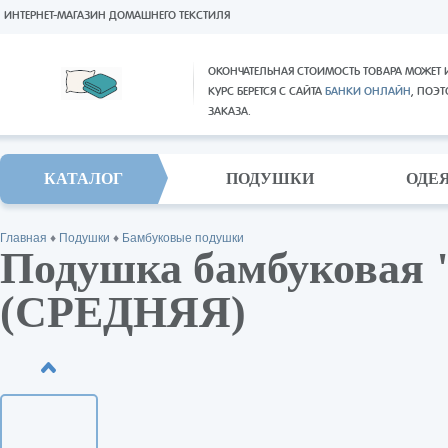
ИНТЕРНЕТ-МАГАЗИН ДОМАШНЕГО ТЕКСТИЛЯ
ОКОНЧАТЕЛЬНАЯ СТОИМОСТЬ ТОВАРА МОЖЕТ 
КУРС БЕРЕТСЯ С САЙТА
БАНКИ ОНЛАЙН
, ПОЭ
ЗАКАЗА.
КАТАЛОГ
ПОДУШКИ
ОДЕ
Главная
♦
Подушки
♦
Бамбуковые подушки
Подушка бамбуковая 
(СРЕДНЯЯ)