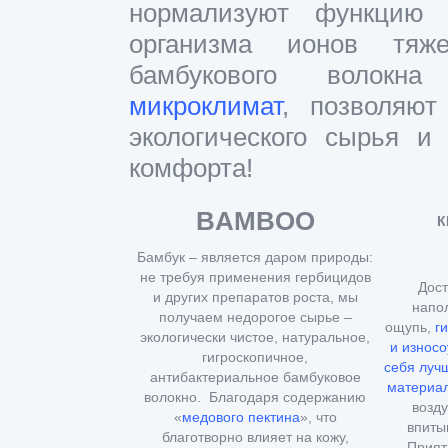
нормализуют функцию 
организма ионов тя
бамбукового волок
микроклимат
, позволяют
экологического сырья 
комфорта!
BAMBOO
К
Бамбук – является даром природы:
не требуя применения гербицидов
Дост
и других препаратов роста, мы
напо
получаем недорогое сырье –
ощупь,
г
экологически чистое, натуральное,
и износо
гигроскопичное,
себя луч
антибактериальное бамбуковое
материал
волокно. Благодаря содержанию
возду
«
медового пектина
», что
впиты
благотворно влияет на кожу,
Прият