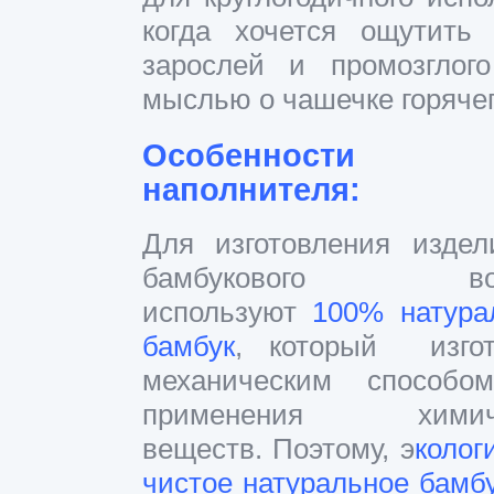
когда хочется ощутить
зарослей и промозглог
мыслью о чашечке горячег
Особенности
наполнителя:
Для изготовления издел
бамбукового вол
используют
100% натура
бамбук
, который изгот
механическим способо
применения химиче
веществ. Поэтому, э
колог
чистое натуральное бамб