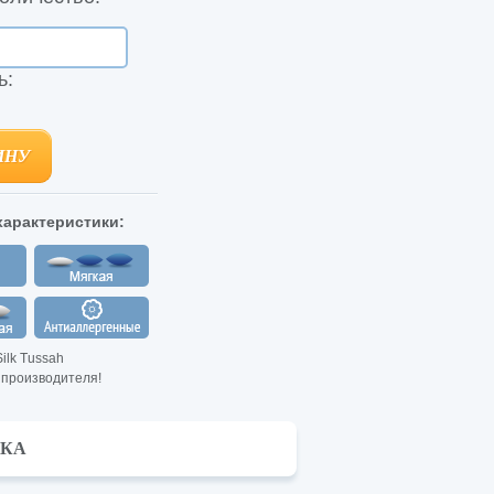
ь:
ИНУ
ИНУ
арактеристики:
ilk Tussah
 производителя!
ВКА