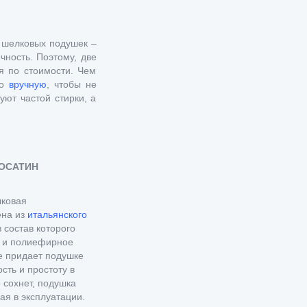
 шелковых подушек –
чность. Поэтому, две
я по стоимости. Чем
ко
вручную
, чтобы не
ют частой стирки, а
ОСАТИН
ковая
на из
итальянского
 состав которого
к и полиефирное
е придает подушке
ость и простоту в
 сохнет, подушка
ая в эксплуатации.