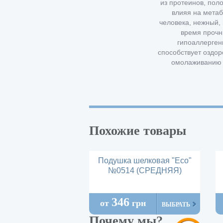
из протеинов, пол
влияя на мета
человека, нежный, 
время прочн
гипоаллерген
способствует оздо
омолаживанию 
Похожие товары
Подушка шелковая "Есо"
№0514 (СРЕДНЯЯ)
346
от
грн
ВЫБРАТЬ
Почему мы?