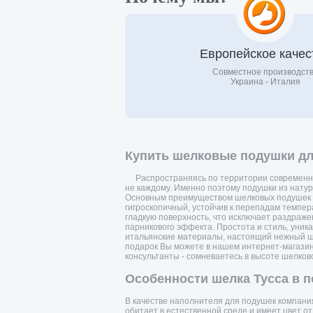
Европейское качес
Совместное производст
Украина - Италия
Купить шелковые подушки для
Распространяясь по территории современно
не каждому. Именно поэтому подушки из нату
Основным преимуществом шелковых подушек я
гигроскопичный, устойчив к перепадам темпер
гладкую поверхность, что исключает раздраж
парникового эффекта. Простота и стиль, уник
итальянские материалы, настоящий нежный ше
подарок Вы можете в нашем интернет-магазине 
консультанты - сомневаетесь в высоте шелков
Особенности шелка Тусса в п
В качестве наполнителя для подушек компания
обитает в естественной среде и имеет цвет о