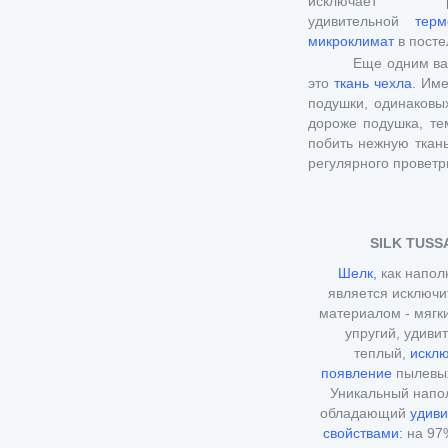
исключает 
удивительной
терм
микроклимат
в посте
Еще одним ва
это
ткань чехла
. Име
подушки, одинаковы
дороже подушка, т
побить нежную ткан
регулярного проветр
SILK TUSS
Шелк,
как напол
является исключ
материалом - мягки
упругий, удиви
теплый,
исклю
появление
пылевы
Уникальный напо
обладающий
удив
свойствами:
на 97