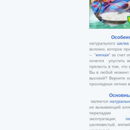
Особеннос
натурального
шелка
волокно, которое при
– “
мягкая”
за счет о
хочется упустить 
прелесть в том, что
Вы в любой момент 
высокой? Верните н
прохладных летних в
Основным п
является
натураль
не вызывающий аллер
перепадам т
эксплуатации,
г
и
шелковистый, мягки