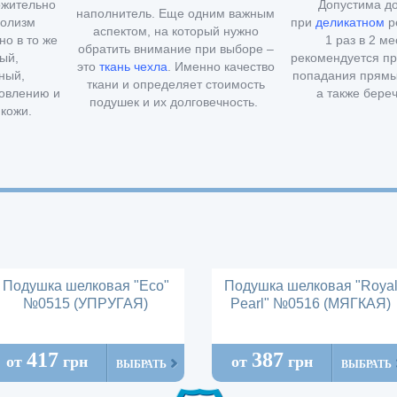
ожительно
Допустима д
наполнитель. Еще одним важным
болизм
при
деликатном
р
аспектом, на который нужно
но в то же
1 раз в 2 м
обратить внимание при выборе –
ый,
рекомендуется пр
это
ткань чехла
. Именно качество
ный,
попадания прямы
ткани и определяет стоимость
ровлению и
а также береч
подушек и их долговечность
.
кожи.
Подушка шелковая "Есо"
Подушка шелковая "Roya
№0515 (УПРУГАЯ)
Pearl" №0516 (МЯГКАЯ)
417
387
от
грн
от
грн
ВЫБРАТЬ
ВЫБРАТЬ