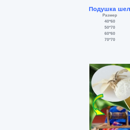
Подушка шел
Размер
40*60
50*70
60*60
70*70