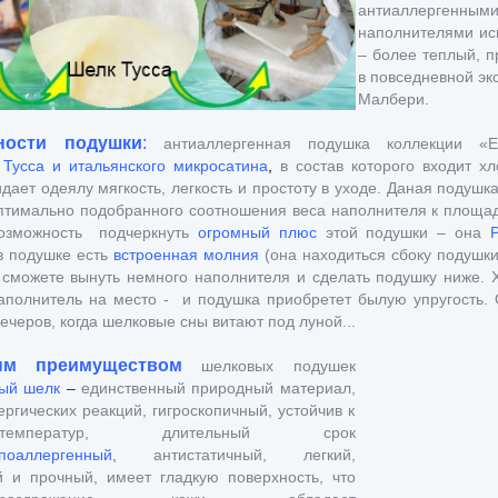
антиаллергенн
наполнителями ис
– более теплый, п
в повседневной эк
Малбери.
ти подушки
:
антиаллергенная подушка коллекции 
 Тусса и итальянского микросатина
,
в состав которого входит х
дает одеялу мягкость, легкость и простоту в уходе.
Даная подушка
птимально подобранного соотношения веса наполнителя к площад
возможность подчеркнуть
огромный плюс
этой подушки – она
 в подушке есть
встроенная молния
(она находиться сбоку подушки
сможете вынуть немного наполнителя и сделать подушку ниже. Х
аполнитель на место - и подушка приобретет былую упругость.
ечеров, когда шелковые сны витают под луной...
реимуществом
шелковых подушек
ный шелк
–
единственный природный материал,
гических реакций, гигроскопичный, устойчив к
емператур, длительный срок
поаллергенный
,
антистатичный, легкий,
й и прочный, имеет гладкую поверхность, что