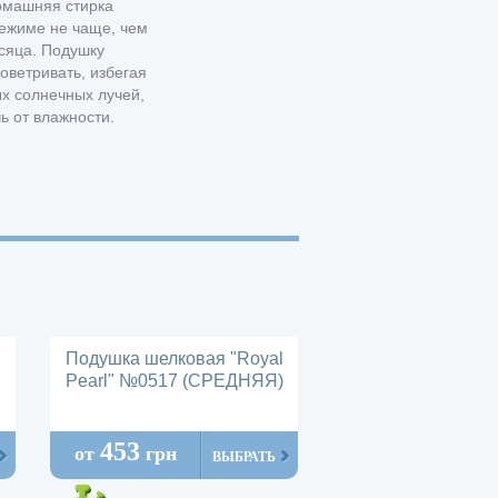
омашняя стирка
ежиме не чаще, чем
есяца. Подушку
оветривать, избегая
х солнечных лучей,
ь от влажности.
l
Подушка шелковая "Royal
Pearl" №0517 (СРЕДНЯЯ)
453
от
грн
ВЫБРАТЬ