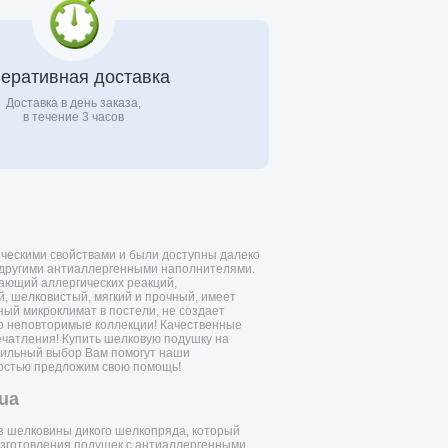
еративная доставка
Доставка в день заказа,
в течение 3 часов
ческими свойствами и были доступны далеко
с другими антиаллергенными наполнителями.
ающий аллергических реакций,
й, шелковистый, мягкий и прочный, имеет
ый микроклимат в постели, не создает
ько неповторимые коллекции! Качественные
чатления! Купить шелковую подушку на
равильный выбор Вам помогут наши
адостью предложим свою помощь!
ua
из шелковины дикого шелкопряда, который
 изготовления подушек с антиаллергенными