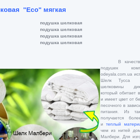
ковая "Есо" мягкая
подушка шелковая
подушка шелковая
подушка шелковая
подушка шелковая
В качест
подушек комп
odeyala.com.ua и
Шелк Тусса п
шелковины дик
который обитает в
и имеет цвет от б
песочного в завис
питания. Из та
получается боле
и
теплый матери
чем из нитей до
Малбери. Для изг