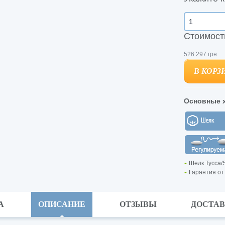
Стоимост
526
297
грн.
В КОРЗ
В КОРЗ
Основные х
Шелк Тусса/S
Гарантия от
А
ОПИСАНИЕ
ОТЗЫВЫ
ДОСТА