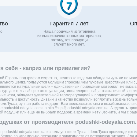
тво
Гарантия 7 лет
Оп
во
Наша продукция изготовлена
из высококачественных материалов,
потому, вся продукци
служит много лет.
 себя - каприз или привилегия?
й Европы под грифом секретно, шелковые изделия обладали чуть ли не маги
рального шелка пользуются большим спросом, чем пуховые, шерстяные или 
вляется натуральный шелк – единственный природный материал, не вызыв
атур, длительный срок эксплуатации, гипоаллергенный, антистатичный, легки
ение кожи, обладает удивительной терморегуляцией и поддерживает комфортн
альность и доступность, дизайн и качество позволили воплотить в жизнь тол
лк Тусса, ручная работа подарят Вам шелковистые сны и незабываемые впе
podushki-odeyala.com.ua http://http://podushki-odeyala.com.ua. А сделать п
ой подушки или еще не выбрали подарок, а времени нет? Звоните, и мы с р
одушках от производителя podushki-odeyala.com.
 podushki-odeyala.com.ua использует шелк Тусса. Шелк Тусса производится 
т белого до карамельно-песочного в зависимости от источников питания. Для