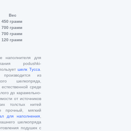
Вес
450 грамм
700 грамм
700 грамм
120 грамм
ве наполнителя для
ания podushki-
спользует
шелк Тусса
.
роизводится из
ого шелкопряда,
 естественной среде
елого до карамельно-
имости от источников
ких толстых нитей
е прочный, мягкий
ал для наполнения
,
машнего шелкопряда
отовления подушек с