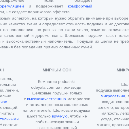
раздражение кожи, обладает
орегуляцией
и поддерживает
комфортный
ли, не создает парникового эффекта.
жным аспектом, на который нужно обратить внимание при выборе
нно качество ткани и определяет стоимость подушек и их долгове
х по наполнению, но разных по ткани чехла, заметно отличаютс
ем качественней и дороже ткань. Шелковые подушки шьют толь
ь и высококачественный наполнитель. Подушки из шелка не требу
ивания без попадания прямых солнечных лучей.
AH
МИРНЫЙ СОН
МИКР
нитель,
Компания podushki-
ительным
Шел
odeyala.com.ua производит
й, легкий,
подушка
выполне
шелковые подушки только
тельно
микросатина,
в
с
высококачественных
материалов
чает
входит хлопо
и антиаллергенных экологичных
х клещей.
волокно, которо
наполнителей. Шелковые подушки
лнитель,
мягкость, легк
шьют только
вручную
, чтобы не
ительными
уходе, отлично
побить нежную ткань и
% состоит
мягкая, практичн
высококачественный