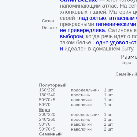
напоминающим атлас. На сего
хлопковых тканей. Материя ц
своей
гладкостью
,
атласным 
Сатин
прекрасными
гигиеническими
DeLuxe
не привередлива.
Сатиновые
выбором
, когда речь идет о 
таком белье -
одно удовольст
и
идеален в домашнем быту.
Разме
Евро -
Семейны
Полуторный
160*220
пододеяльник
1 шт.
180*240
простынь
1 шт.
50*70+5
наволочки
1 шт.
50*70
наволочки
1 шт.
Евро
200*220
пододеяльник
1 шт.
240*260
простынь
1 шт.
50*70
наволочки
2 шт.
50*70+5
наволочки
2 шт.
Семейный