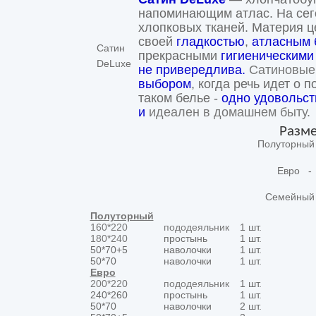
напоминающим атлас. На сего
хлопковых тканей. Материя ц
своей
гладкостью
,
атласным 
Сатин
прекрасными
гигиеническими
DeLuxe
не привередлива.
Сатиновые
выбором
, когда речь идет о 
таком белье -
одно удовольст
и
идеален в домашнем быту.
Разме
Полуторный
Евро -
Семейный
Полуторный
160*220
пододеяльник
1 шт.
180*240
простынь
1 шт.
50*70+5
наволочки
1 шт.
50*70
наволочки
1 шт.
Евро
200*220
пододеяльник
1 шт.
240*260
простынь
1 шт.
50*70
наволочки
2 шт.