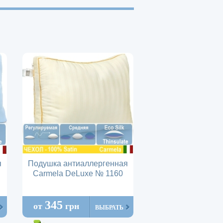
я
Подушка антиаллергенная
Carmela DeLuxe № 1160
345
от
грн
ВЫБРАТЬ