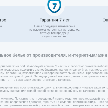
тво
Гарантия 7 лет
Оп
во
Наша продукция изготовлена
из высококачественных материалов,
потому, вся продукци
служит много лет.
льное белье от производителя. Интернет-магазин 
рнет-магазин podushki-odeyala.com.ua. У нас Вы с легкостью сможете выбрать
ые товары как: подушки с разнообразными наполнителями (пух, пух-перо, ан
еды, полотенца, качественное и недорогое постельное белье. Представленны
вом и доступной ценой. Перед продажей каждое изделие осматривают наши 
нно то, что заказали и соответствующего качества.
 товар или вам просто нужна дополнительная информация – на все ваши во
подушку, одеяло или любой другой товар подходящий вам по качеству и цене.
клиентов. По статистике, проведенной нашим отделом продаж, каждый трет
ания, оперативная доставка, гарантия на изделия, приятные скидки – это все
т, мы привезем вам на выбор несколько образцов, с которых вы сможете гара