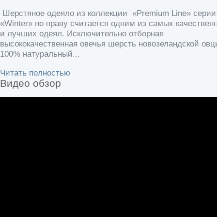
Шерстяное одеяло из коллекции «Premium Line» сери
«Winter» по праву считается одним из самых качествен
и лучших одеял. Исключительно отборная
высококачественная овечья шерсть новозеландской овц
100% натуральный...
Читать полностью
Видео обзор