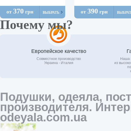
370
390
от
грн
от
грн
ВЫБРАТЬ
ВЫБРА
Почему мы?
Европейское качество
Г
Совместное производство
Наша 
Украина - Италия
из высоко
по
Подушки, одеяла, пос
производителя. Интер
odeyala.com.ua