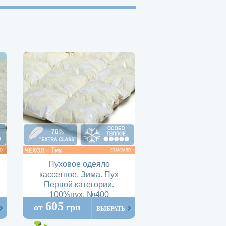
Пуховое одеяло
кассетное. Зима. Пух
Первой категории.
100%пух. №400
605
от
грн
ВЫБРАТЬ