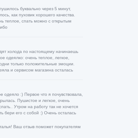
ушилось буквально через 5 минут,
лось, как пуховик хорошего качества.
ь теплое, спать можно с открытым
сибо
одят холода по настоящему начинаешь
ое одеялко: очень теплое, легкое,
 одни только положительные эмоции.
еяла и сервисом магазина осталась
ьна, спасибо.
е одеяло :) Первое что я почувствовала,
крылась. Пушистое и легкое, очень
пать.. Утром на работу так не хочется
ть бери его с собой :) Очень осталась
чеством изделия и отличной ценой,
 тем, кто хочет купить теплое при
талья! Ваш отзыв поможет покупателям
ялко