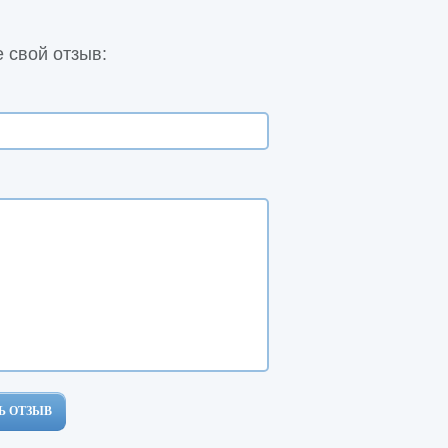
 свой отзыв:
Ь ОТЗЫВ
Ь ОТЗЫВ