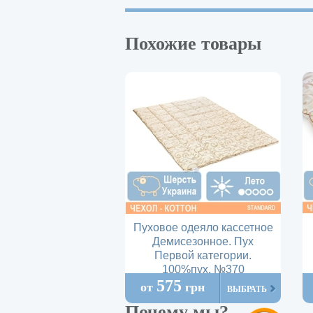
Похожие товары
Пуховое одеяло кассетное
Демисезонное. Пух
Первой категории.
100%пух. №370
575
от
грн
ВЫБРАТЬ
Почему мы?