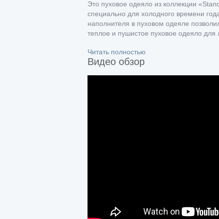
Это пуховое одеяло из коллекции «Stan
специально для холодного времени год
наполнителя в пуховом одеяле позволил
теплое и пушистое пуховое одеяло для 
Читать полностью
Видео обзор