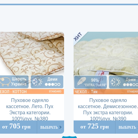
Пуховое одеяло
Пуховое одеяло
кассетное. Лето. Пух
кассетное. Демисезонное.
Экстра категории.
Пух экстра категории.
100%пух. №380
100%пух. №390
705
725
от
грн
от
грн
ВЫБРАТЬ
ВЫБРАТЬ