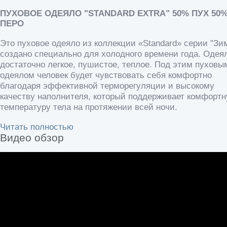
ПУХОВОЕ ОДЕЯЛО "STANDARD EXTRA" 50% ПУХ 50
ПЕРО
Это пуховое одеяло из коллекции «Standard» серии "Зи
создано специально для холодного времени года. Одея
достаточно легкое, пушистое, теплое. Под этим пуховы
одеялом человек будет чувствовать себя комфортно
благодаря эффективной терморегуляции и высокому
качеству наполнителя, который поддерживает комфорт
температуру тела на протяжении всей ночи.
Читать полностью
Видео обзор