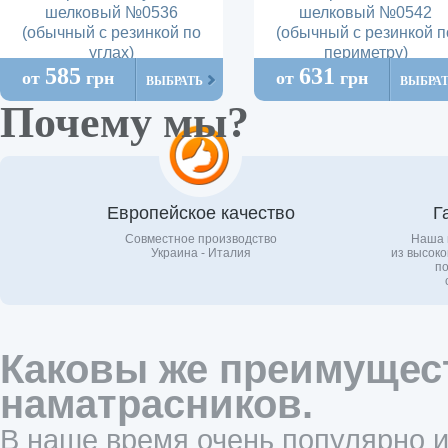
шелковый №0536
шелковый №0542
(обычный с резинкой по
(обычный с резинкой п
углах)
периметру)
585
631
от
грн
от
грн
ВЫБРАТЬ
ВЫБРА
Почему мы?
Европейское качество
Г
Совместное производство
Наша 
Украина - Италия
из высоко
по
Каковы же преимущес
наматрасников.
В наше время очень популярно и