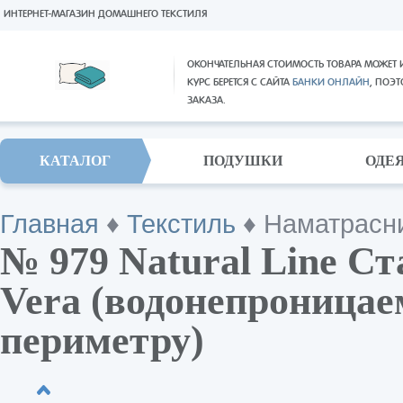
ИНТЕРНЕТ-МАГАЗИН ДОМАШНЕГО ТЕКСТИЛЯ
ОКОНЧАТЕЛЬНАЯ СТОИМОСТЬ ТОВАРА МОЖЕТ 
КУРС БЕРЕТСЯ С САЙТА
БАНКИ ОНЛАЙН
, ПОЭ
ЗАКАЗА.
КАТАЛОГ
ПОДУШКИ
ОДЕ
Главная
♦
Текстиль
♦
Наматрасн
№ 979 Natural Line Ста
Vera (водонепроницае
периметру)