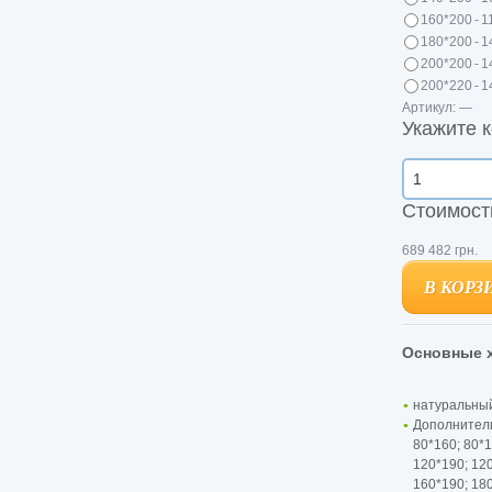
160*200
-
1
180*200
-
1
200*200
-
1
200*220
-
1
Артикул:
—
Укажите к
Стоимост
689
482
грн.
В КОРЗ
В КОРЗ
Основные х
натуральны
Дополнитель
80*160; 80*1
120*190; 120
160*190; 18