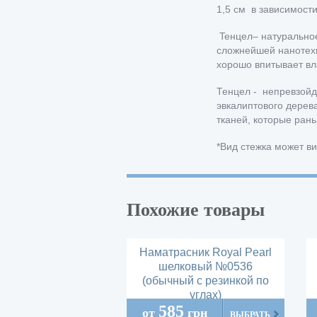
1,5 см в зависимости
Teнцел– натуральное
сложнейшей нанотехн
хорошо впитывает вла
Тенцел - непревзойд
эвкалиптового дерев
тканей, которые ран
*Вид стежка может в
Похожие товары
Наматрасник Royal Pearl
шелковый №0536
(обычный с резинкой по
углах)
585
от
грн
ВЫБРАТЬ