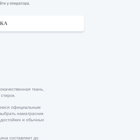
йте у оператора.
ВКА
окачественная ткань,
 стирок.
ляемся официальным
 выбрать наматрасник
одостойких и обычных
ина составляет до