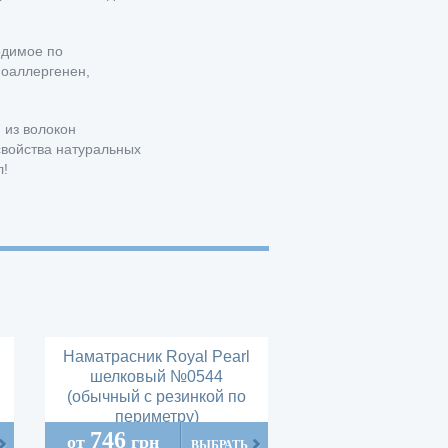
одимое по
поаллергенен,
 из волокон
свойства натуральных
л!
Наматрасник Royal Pearl
шелковый №0544
(обычный с резинкой по
периметру)
746
от
грн
ВЫБРАТЬ