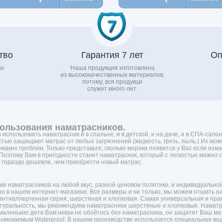
тво
Гарантия 7 лет
Оп
во
Наша продукция изготовлена
из высококачественных материалов,
потому, вся продукци
служит много лет.
ользования наматрасников.
использовать наматрасник и в спальне, и в детской, и на даче, и в СПА-салон
стью защищают матрас от любых загрязнений (жидкость, грязь, пыль.) Их мож
икаких проблем. Только представьте, сколько мороки появится у Вас если изм
 Поэтому Вам в пригодности станет наматрасник, который с легкостью можно 
т гораздо дешевле, чем приобрести новый матрас.
е наматрасников на любой вкус, разной ценовои политике, и индивидуальной
жно в нашем интернет-магазине. Все размеры и не только, мы можем отшить 
антиаллергенная серия, шерстяная и хлопковая. Самая универсальная и прак
атуральность, мы рекомендуем наматрасники шерстяные и хлопковые. Наматрас
маленькие дети Вам никак не обойтись без наматрасника, он защитит Ваш мат
ромокаемым Waterproof. В нашем производстве используется специальная 