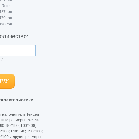
175 грн
427 грн
479 грн
490 грн
оличество:
ь:
ИНУ
ИНУ
арактеристики:
й наполнитель Тенцел
ные размеры: 70*190;
90; 90*190; 100*200;
*200; 140*190; 150*200;
0*190 и другие размеры.