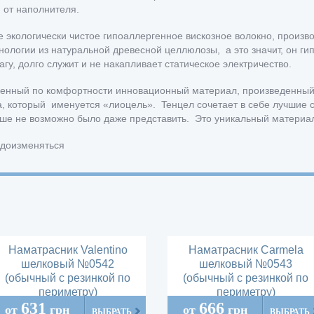
 от наполнителя.
 экологически чистое гипоаллергенное вискозное волокно, произв
ологии из натуральной древесной целлюлозы, а это значит, он ги
гу, долго служит и не накапливает статическое электричество.
енный по комфортности инновационный материал, произведенный
а, который именуется «лиоцель». Teнцел сочетает в себе лучшие 
ьше не возможно было даже представить. Это уникальный материа
идоизменяться
Наматрасник Valentino
Наматрасник Carmela
шелковый №0542
шелковый №0543
(обычный с резинкой по
(обычный с резинкой по
периметру)
периметру)
631
666
от
грн
от
грн
ВЫБРАТЬ
ВЫБРАТЬ