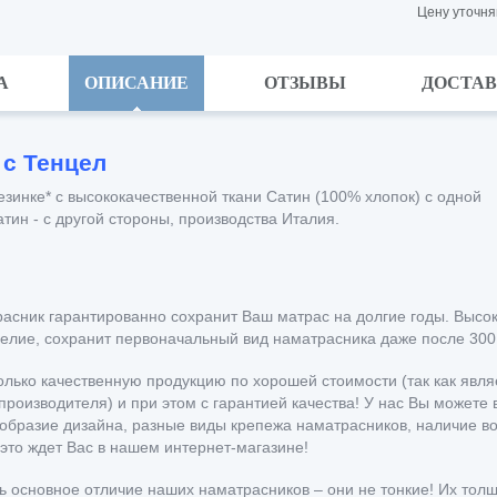
Цену уточня
А
ОПИСАНИЕ
ОТЗЫВЫ
ДОСТА
 с Тенцел
зинке* с высококачественной ткани Сатин (100% хлопок) с одной
тин - с другой стороны, производства Италия.
асник гарантированно сохранит Ваш матрас на долгие годы. Высок
делие, сохранит первоначальный вид наматрасника даже после 300
лько качественную продукцию по хорошей стоимости (так как яв
производителя) и при этом с гарантией качества! У нас Вы можете
ообразие дизайна, разные виды крепежа наматрасников, наличие в
это ждет Вас в нашем интернет-магазине!
ть основное отличие наших наматрасников – они не тонкие!
Их толщ