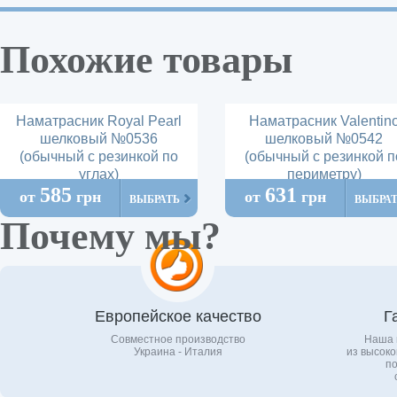
Похожие товары
Наматрасник Royal Pearl
Наматрасник Valentin
шелковый №0536
шелковый №0542
(обычный с резинкой по
(обычный с резинкой п
углах)
периметру)
585
631
от
грн
от
грн
ВЫБРАТЬ
ВЫБРА
Почему мы?
Европейское качество
Г
Совместное производство
Наша 
Украина - Италия
из высоко
по