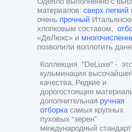
Одеяло выполненно с выс
материалов:
сверх легкий
очень
прочный
Итальянск
хлопковым составом,
отб
«ДеЛюкс» и
многочисленн
позволили воплотить данн
Коллекция "DeLuxe" - эт
кульминация высочайшег
качества. Редкие и
дорогостоящие материал
дополнительная
ручная
отборка
самых крупных
пуховых “зерен”
международный стандарт