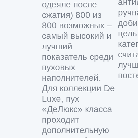
анти
одеяле после
ручн
сжатия) 800 из
доби
800 возможных –
цель
самый высокий и
кате
лучший
счит
показатель среди
лучш
пуховых
пост
наполнителей.
Для коллекции De
Luxe, пух
«ДеЛюкс» класса
проходит
дополнительную