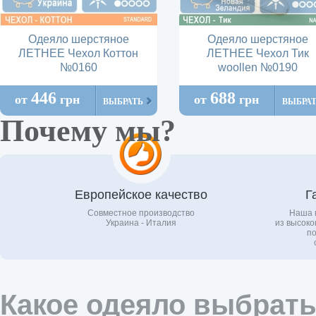
Одеяло шерстяное
Одеяло шерстяное
ЛЕТНЕЕ Чехол Коттон
ЛЕТНЕЕ Чехол Тик
№0160
woollen №0190
446
688
от
грн
от
грн
ВЫБРАТЬ
ВЫБРА
Почему мы?
Европейское качество
Г
Совместное производство
Наша 
Украина - Италия
из высоко
по
Какое одеяло выбрать