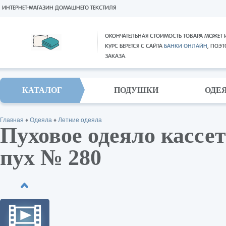
ИНТЕРНЕТ-МАГАЗИН ДОМАШНЕГО ТЕКСТИЛЯ
ОКОНЧАТЕЛЬНАЯ СТОИМОСТЬ ТОВАРА МОЖЕТ 
КУРС БЕРЕТСЯ С САЙТА
БАНКИ ОНЛАЙН
, ПОЭ
ЗАКАЗА.
КАТАЛОГ
ПОДУШКИ
ОДЕ
Главная
♦
Одеяла
♦
Летние одеяла
Пуховое одеяло кассет
пух № 280