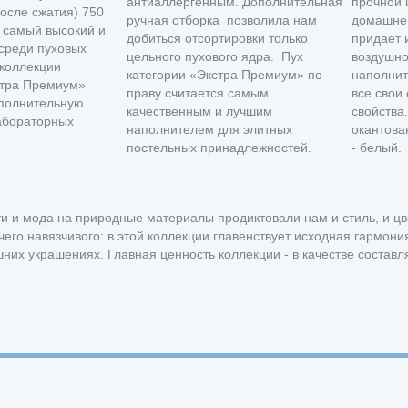
антиаллергенным. Дополнительная
прочной 
осле сжатия) 750
ручная отборка позволила нам
домашней
 самый высокий и
добиться отсортировки только
придает 
среди пуховых
цельного пухового ядра. Пух
воздушно
 коллекции
категории «Экстра Премиум» по
наполнит
кстра Премиум»
праву считается самым
все свои
ополнительную
качественным и лучшим
свойства
абораторных
наполнителем для элитных
окантова
постельных принадлежностей.
- белый.
ти и мода на природные материалы продиктовали нам и стиль, и цве
чего навязчивого: в этой коллекции главенствует исходная гармони
их украшениях. Главная ценность коллекции - в качестве состав