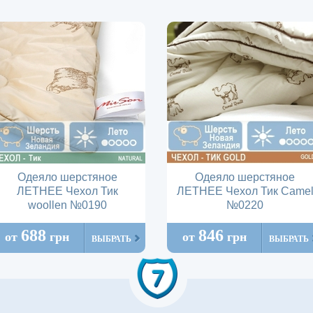
Одеяло шерстяное
Одеяло шерстяное
ЛЕТНЕЕ Чехол Тик
ЛЕТНЕЕ Чехол Тик Came
woollen №0190
№0220
688
846
от
грн
от
грн
ВЫБРАТЬ
ВЫБРАТЬ