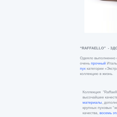
“RAFFAELLO” - З
Одеяло выполненно 
очень
прочный
Италь
пух
категории «Экст
коллекцию в жизнь.
Коллекция "Raffaell
высочайшее качест
материалы
, допол
крупных пуховых “з
качества,
восемь эт