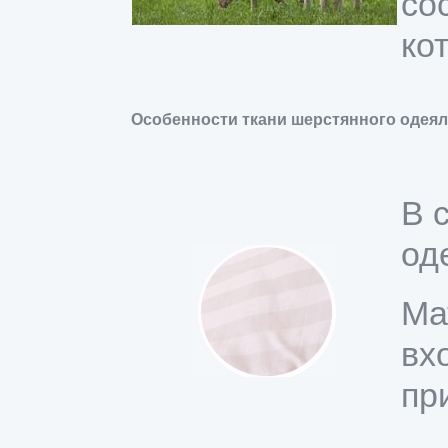
со
ко
Особенности ткани шерстянного одеяла
В 
од
Ма
вх
пр