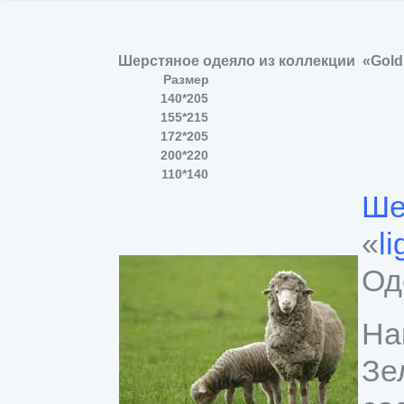
Шерстяное одеяло из коллекции «Gold S
Размер
140*205
155*215
172*205
200*220
110*140
Ше
«
li
Од
На
Зе