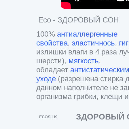
Eco - ЗДОРОВЫЙ СОН
100%
антиаллергенные
свойства
,
эластичнось
,
ги
излишки влаги в 4 раза л
шерсти),
мягкость
,
обладает
антистатически
уходе
(разрешена стирка д
данном наполнителе не за
организма грибки, клещи 
ЗДОРОВЫЙ 
ECOSILK