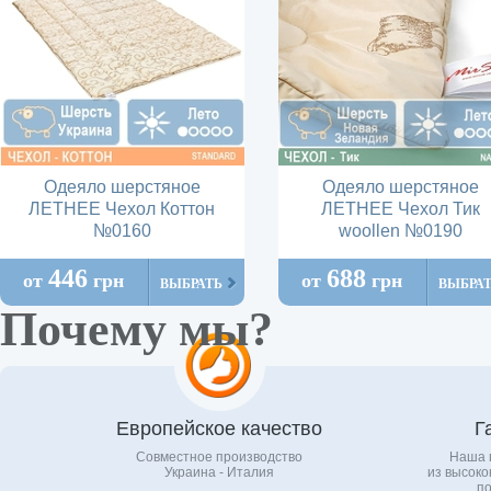
Одеяло шерстяное
Одеяло шерстяное
ЛЕТНЕЕ Чехол Коттон
ЛЕТНЕЕ Чехол Тик
№0160
woollen №0190
446
688
от
грн
от
грн
ВЫБРАТЬ
ВЫБРА
Почему мы?
Европейское качество
Г
Совместное производство
Наша 
Украина - Италия
из высоко
по