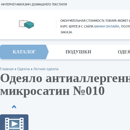
ИНТЕРНЕТ-МАГАЗИН ДОМАШНЕГО ТЕКСТИЛЯ
ОКОНЧАТЕЛЬНАЯ СТОИМОСТЬ ТОВАРА МОЖЕТ 
КУРС БЕРЕТСЯ С САЙТА
БАНКИ ОНЛАЙН
, ПОЭ
ЗАКАЗА.
КАТАЛОГ
ПОДУШКИ
ОДЕ
Главная
♦
Одеяла
♦
Летние одеяла
Одеяло антиаллергенн
микросатин №010