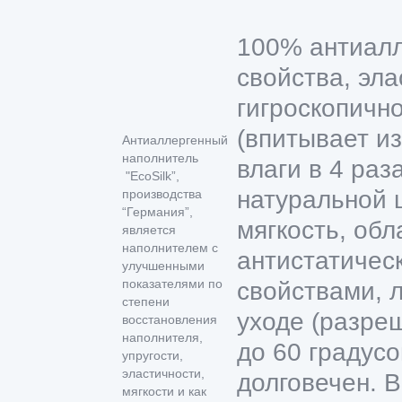
100% антиал
свойства, эла
гигроскопичн
(впитывает и
Антиаллергенный
наполнитель
влаги в 4 раз
"EcoSilk”,
натуральной 
производства
“Германия”,
мягкость, обл
является
наполнителем с
антистатичес
улучшенными
показателями по
свойствами, л
степени
уходе (разре
восстановления
наполнителя,
до 60 градусо
упругости,
эластичности,
долговечен. 
мягкости и как