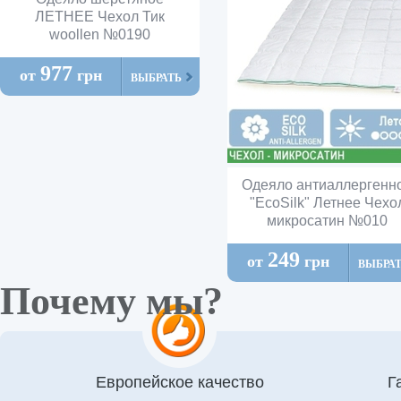
ЛЕТНЕЕ Чехол Тик
woollen №0190
977
от
грн
ВЫБРАТЬ
Одеяло антиаллергенн
"EcoSilk" Летнее Чехо
микросатин №010
249
от
грн
ВЫБРА
Почему мы?
Европейское качество
Г