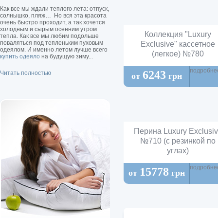
Как все мы ждали теплого лета: отпуск,
солнышко, пляж… Но вся эта красота
очень быстро проходит, а так хочется
холодным и сырым осенним утром
Коллекция "Luxury
тепла. Как все мы любим подольше
поваляться под тепленьким пуховым
Exclusive" кассетное
одеялом. И именно летом лучше всего
(легкое) №780
купить одеяло
на будущую зиму...
подробне
6243
Читать полностью
от
грн
Перина Luxury Exclusi
№710 (с резинкой по
углах)
подробне
15778
от
грн