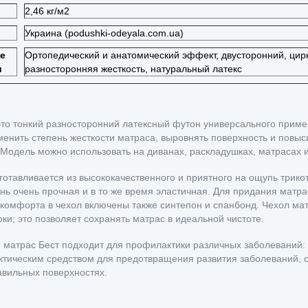
2,46 кг/м2
Украина (podushki-odeyala.com.ua)
е
Ортопедический и анатомический эффект, двусторонний, цирк
и
разносторонняя жесткость, натуральный латекс
то тонкий разносторонний латексный футон универсального приме
енить степень жесткости матраса, выровнять поверхность и повыс
 Модель можно использовать на диванах, раскладушках, матрасах и
готавливается из высококачественного и приятного на ощупь трико
ань очень прочная и в то же время эластичная. Для придания матр
комфорта в чехол включены также синтепон и спанбонд. Чехол ма
рки; это позволяет сохранять матрас в идеальной чистоте.
 матрас Бест подходит для профилактики различных заболеваний:
тическим средством для предотвращения развития заболеваний, с
вильных поверхностях.