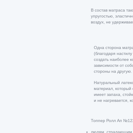
В состав матраса та
упругостью, эластичн
воздух, не удерживае
Одна сторона матра
(благодаря настилу
создать наиболее к
зависимости от соб
стороны на другую.
Натуральный латекс
материал, который 
имеет запаха, стой
и не нагревается, к
Топпер Ролл Ап №12
людям, страдающим 