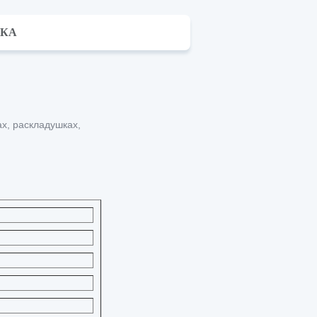
ВКА
х, раскладушках,