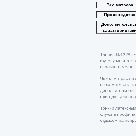
Вес матраса
Производство
Дополнительны
характеристик
Топпер №1228 - э
футону можно изм
спального места.
Чехол матраса из
свою мягкость тк
дополнительного 
пригоден для сти
Тонкий латексный
служить профилак
отдыхом на непра