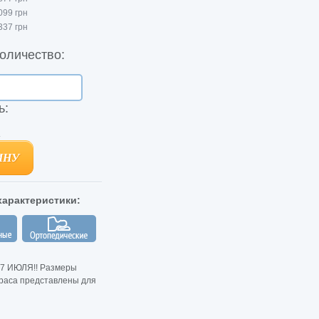
099 грн
337 грн
оличество:
ь:
.
ИНУ
ИНУ
арактеристики:
7 ИЮЛЯ!! Размеры
раса представлены для