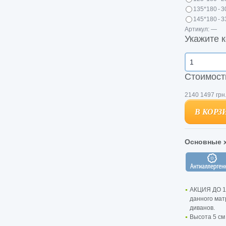
135*180
-
3
145*180
-
3
Артикул:
—
Укажите к
Стоимост
2140
1497
грн
В КОРЗ
В КОРЗ
Основные х
АКЦИЯ ДО 1
данного мат
диванов.
Высота 5 см