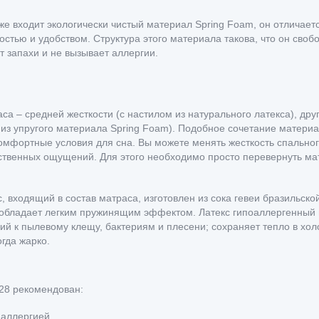
кже входит экологически чистый материал Spring Foam, он отличае
остью и удобством. Структура этого материала такова, что он своб
т запахи и не вызывает аллергии.
са – средней жесткости (с настилом из натурального латекса), дру
 из упругого материала Spring Foam). Подобное сочетание матери
омфортные условия для сна. Вы можете менять жесткость спальног
ственных ощущений. Для этого необходимо просто перевернуть ма
, входящий в состав матраса, изготовлен из сока гевеи бразильской
обладает легким пружинящим эффектом. Латекс гипоаллергенный и
кий к пылевому клещу, бактериям и плесени; сохраняет тепло в хо
огда жарко.
28 рекомендован:
аллергией