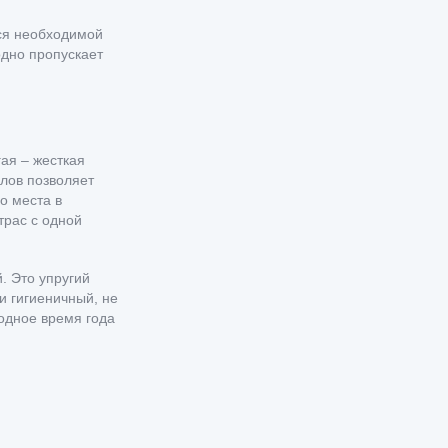
тся необходимой
одно пропускает
гая – жесткая
алов позволяет
о места в
трас с одной
. Это упругий
 гигиеничный, не
лодное время года