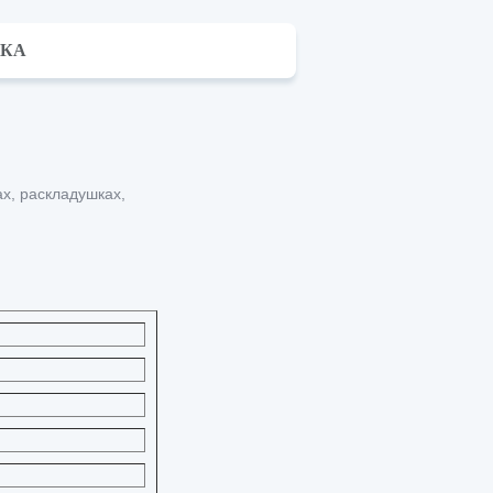
ВКА
х, раскладушках,