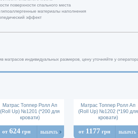
сти поверхности спального места
, гипоаллергенные материалы наполнения
опедический эффект
в матрасов индивидуальных размеров, цену уточняйте у оператор
Матрас Топпер Ролл Ап
Матрас Топпер Ролл Ап
(Roll Up) №1201 (*200 для
(Roll Up) №1202 (*190 для
кровати)
кровати)
624
1177
от
грн
от
грн
ВЫБРАТЬ
ВЫБРАТЬ