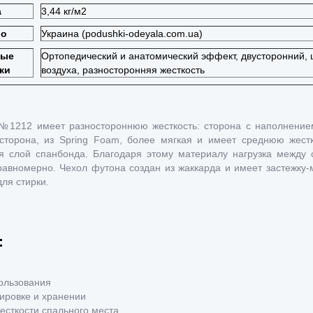
а
3,44 кг/м2
во
Украина (podushki-odeyala.com.ua)
ные
Ортопедический и анатомический эффект, двусторонний, 
ки
воздуха, разносторонняя жесткость
№1212 имеет разностороннюю жесткость: сторона с наполнение
 сторона, из Spring Foam, более мягкая и имеет среднюю жест
я слой спанбонда. Благодаря этому материалу нагрузка между
равномерно. Чехол футона создан из жаккарда и имеет застежку-
ля стирки.
:
ользования
тировке и хранении
есткости спального места