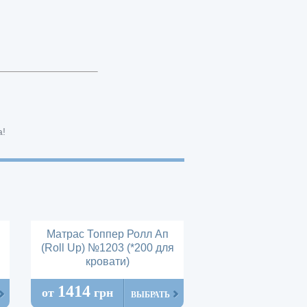
а!
Матрас Топпер Ролл Ап
(Roll Up) №1203 (*200 для
кровати)
1414
от
грн
ВЫБРАТЬ