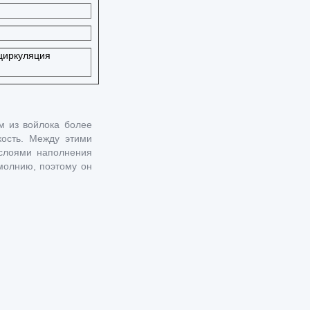
циркуляция
м из войлока более
кость. Между этими
 слоями наполнения
молнию, поэтому он