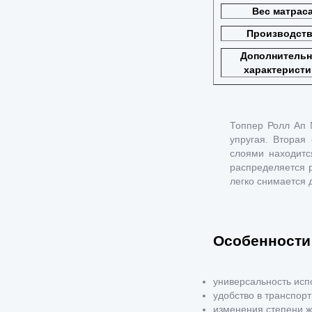
Вес матрас
Производст
Дополнитель
характеристи
Топпер Ролл Ап 
упругая. Вторая
слоями находитс
распределяется 
легко снимается д
Особенности
универсальность исп
удобство в транспор
изменения степени ж