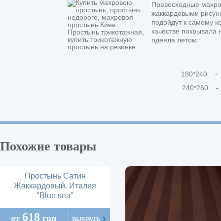
Превосходные махро
жаккардовыми рисунк
подойдут к самому и
качестве покрывала н
одеяла летом.
180*240 -
240*260 -
Похожие товары
Простынь Сатин
Жаккардовый. Италия
"Blue sea"
618
от
грн
ВЫБРАТЬ