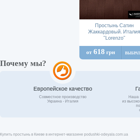
Простынь Сатин
Жаккардовый. Итали
"Lorenzo"
618
от
грн
ВЫБРА
Почему мы?
Европейское качество
Г
Совместное производство
Наша 
Украина - Италия
из высоко
по
Купить простынь в Киеве в интернет-магазине podushki-odeyala.com.ua