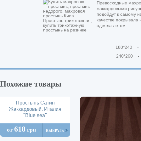
Превосходные махро
жаккардовыми рисунк
подойдут к самому и
качестве покрывала н
одеяла летом.
180*240 -
240*260 -
Похожие товары
Простынь Сатин
Жаккардовый. Италия
"Blue sea"
618
от
грн
ВЫБРАТЬ