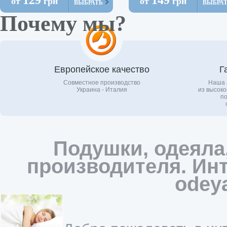
от
грн
от
грн
ВЫБРАТЬ
ВЫБРА
Почему мы?
Европейское качество
Г
Совместное производство
Наша 
Украина - Италия
из высоко
по
Подушки, одеяла
производителя. Инт
odey