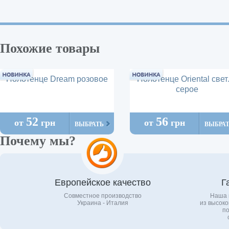
Похожие товары
Полотенце Dream розовое
Полотенце Oriental свет
серое
52
56
от
грн
от
грн
ВЫБРАТЬ
ВЫБРА
Почему мы?
Европейское качество
Г
Совместное производство
Наша 
Украина - Италия
из высоко
по