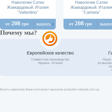
Наволочки Сатин
Наволочки Сатин
Жаккардовый. Италия
Жаккардовый. Итали
"Vallentino"
"Carmela"
208
208
от
грн
от
грн
ВЫБРАТЬ
ВЫБРА
Почему мы?
Европейское качество
Г
Совместное производство
Наша 
Украина - Италия
из высоко
по
Купить наволочку Киев в интернет-магазине podushki-odeyala.com.ua