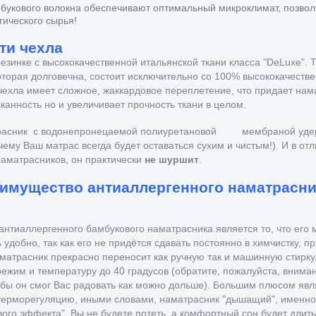
букового волокна обеспечивают оптимальный микроклимат, позвол
гического сырья!
ти чехла
езинке с высококачественной итальянской ткани класса "
DeLuxe
". 
оторая долговечна, состоит исключительно со 100% высококачестве
чехла имеет сложное, жаккардовое переплетение, что придает нам
канность
но и увеличивает прочность ткани в целом.
трасник с водонепронецаемой полиуретановой мембраной удержи
чему Ваш матрас всегда будет оставаться сухим и чистым!). И в отл
аматрасников, он практически
не шуршит
.
еимущество антиаллергенного наматрасни
тиаллергенного бамбукового наматрасника является то, что его 
 удобно, так как его не придётся сдавать постоянно в химчистку, пр
матрасник прекрасно переносит как ручную так и машинную стирку
жим и температуру до 40 градусов (обратите, пожалуйста, вниман
бы он смог Вас радовать как можно дольше). Большим плюсом явля
терморегуляцию, иными словами, наматрасник "дышащий", именно 
вого эффекта" Вы не будете потеть, а комфортный сон будет длить