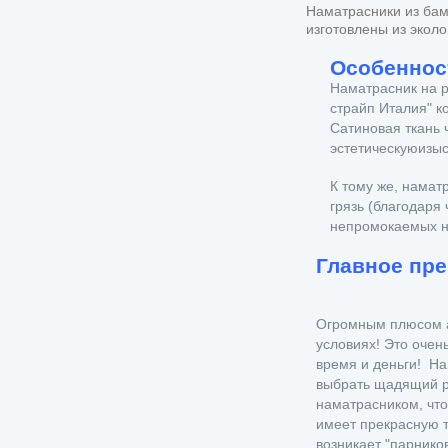
Наматрасники из бам
изготовлены из эколо
Особеннос
Наматрасник на р
страйп
Италия
" к
Сатиновая ткань 
эстетическую
изыс
К тому же, нама
грязь (благодаря 
непромокаемых н
Главное пр
Огромным плюсом ан
условиях! Это очень
время и деньги! На
выбрать щадящий ре
наматрасником, что
имеет прекрасную 
возникает "парнико