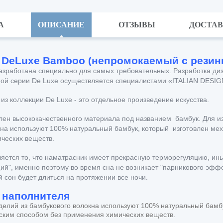
А
ОПИСАНИЕ
ОТЗЫВЫ
ДОСТА
 DeLuxe Bamboo (непромокаемый с резинк
азработана специально для самых требовательных. Разработка ди
ой серии De Luxe осуществляется специалистами «ITALIAN DESIGN 
з коллекции De Luxe - это отдельное произведение искусства.
лен высококачественного материала под названием бамбук.
Для и
кна используют 100% натуральный бамбук, который изготовлен ме
ческих веществ.
ется то, что наматрасник имеет прекрасную терморегуляцию, ин
й", именно поэтому во время сна не возникает "парникового эфф
 сон будет длиться на протяжении все ночи.
 наполнителя
зделий из бамбукового волокна используют 100% натуральный бамб
ским способом без применения химических веществ.