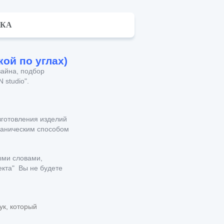
ВКА
ой по углах)
зайна, подбор
studio".
зготовления изделий
ханическим способом
ыми словами,
екта" Вы не будете
ук, который