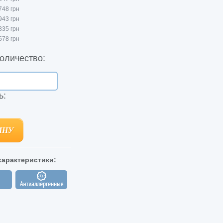
748 грн
943 грн
335 грн
578 грн
оличество:
ь:
ИНУ
ИНУ
арактеристики: