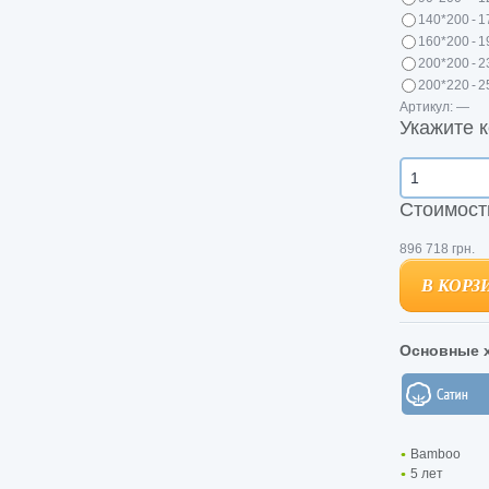
140*200
-
1
160*200
-
1
200*200
-
2
200*220
-
2
Артикул:
—
Укажите к
Стоимост
896
718
грн.
В КОРЗ
В КОРЗ
Основные х
Bamboo
5 лет