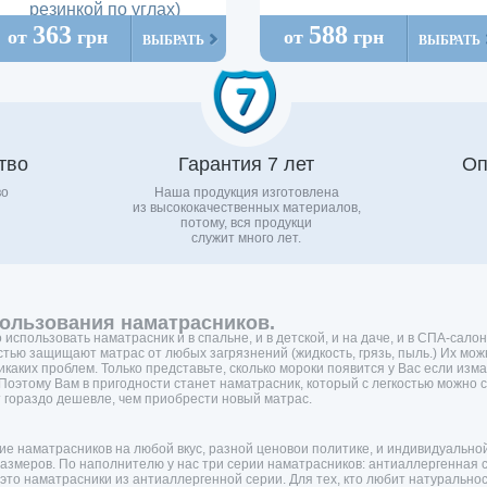
резинкой по углах)
363
588
от
грн
от
грн
ВЫБРАТЬ
ВЫБРАТЬ
тво
Гарантия 7 лет
Оп
во
Наша продукция изготовлена
из высококачественных материалов,
потому, вся продукци
служит много лет.
ользования наматрасников.
использовать наматрасник и в спальне, и в детской, и на даче, и в СПА-салон
стью защищают матрас от любых загрязнений (жидкость, грязь, пыль.) Их мож
икаких проблем. Только представьте, сколько мороки появится у Вас если изм
 Поэтому Вам в пригодности станет наматрасник, который с легкостью можно 
т гораздо дешевле, чем приобрести новый матрас.
е наматрасников на любой вкус, разной ценовои политике, и индивидуальной
змеров. По наполнителю у нас три серии наматрасников: антиаллергенная с
 это наматрасники из антиаллергенной серии. Для тех, кто любит натуральн