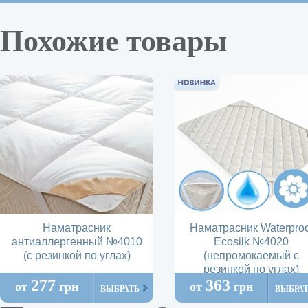
Похожие товары
Наматрасник
Наматрасник Waterproo
антиаллергенный №4010
Ecosilk №4020
(с резинкой по углах)
(непромокаемый с
резинкой по углах)
277
363
от
грн
от
грн
ВЫБРАТЬ
ВЫБРА