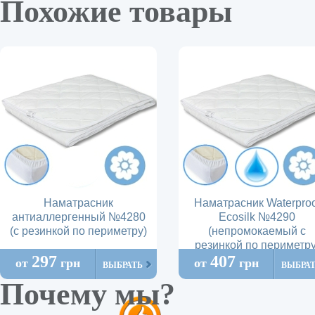
Похожие товары
Наматрасник
Наматрасник Waterproo
антиаллергенный №4280
Ecosilk №4290
(с резинкой по периметру)
(непромокаемый с
резинкой по периметру
297
407
от
грн
от
грн
ВЫБРАТЬ
ВЫБРА
Почему мы?