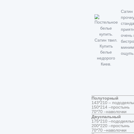
Сатин 
прочну
станда
приятн
очень 
бистро
миним
ощуп
Полуторный
143*210 – пододеяльн
150*214 –простын
70*70 –наволочк
Двуспальный
175*210 –пододеяльни
200*220 –простын
70*70 –наволочк