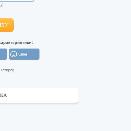
ь:
ИНУ
ИНУ
арактеристики:
0 стирок
ВКА