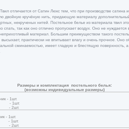
Твил отличается от Сатин Люкс тем, что при производстве сатина и
ю двойную кручёную нить, придающую материалу дополнительный 
ртных, некрученых нитей. Постельное белье из материала твил это
о спать, так как оно отлично пропускает воздух. Оно не нуждается
неприхотливый материал. Большим преимуществом такого постельно
 высыхает, практически не впитывает влагу и очень прочное. Оно 
альной
сминаемостью, имеет гладкую и блестящую поверхность, а 
ь.
Размеры и комплектация постельного белья:
(возможны индивидуальные размеры)
ик - 1шт.
ь - 1шт.
и - 2шт.
к - 1шт.
ь - 1шт.
и - 2шт.