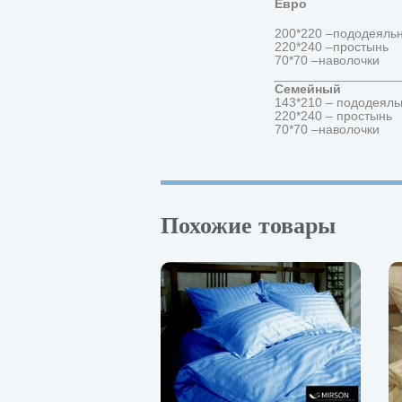
Евро
200*220 –пододеяльни
220*240 –простын
70*70 –наволочк
Семейный
143*210 – пододеяльн
220*240 – просты
70*70 –наволочк
Похожие товары