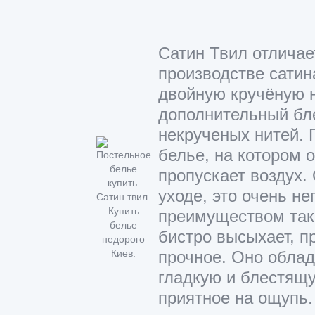
Сатин Твил отличае
производстве сатин
двойную кручёную 
дополнительный бле
некрученых нитей. 
белье, на котором о
пропускает воздух.
уходе, это очень н
преимуществом тако
бистро высыхает, п
прочное. Оно обла
гладкую и блестящу
приятное на ощупь